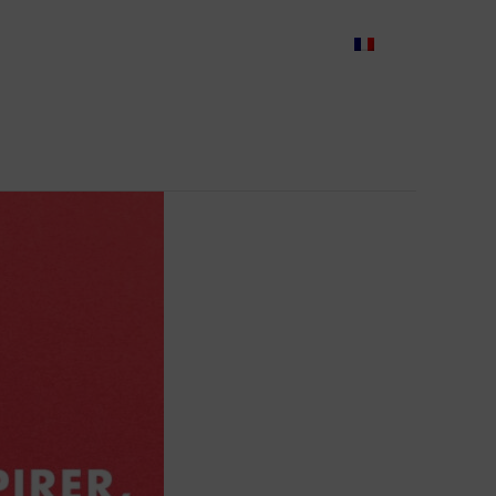
es
Cas d’usage
Effency
BLOG