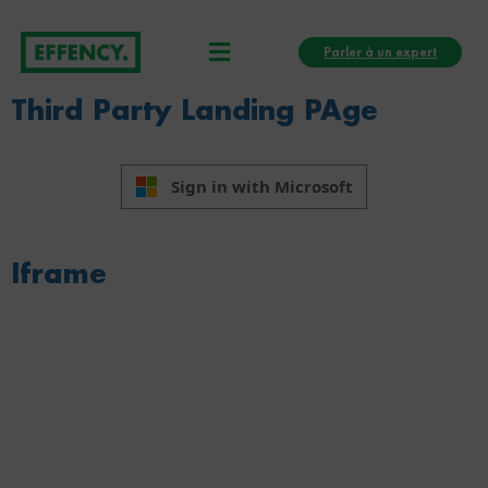
Aller
Menu
au
Parler à un expert
contenu
Third Party Landing PAge
Sign in with Microsoft
Iframe