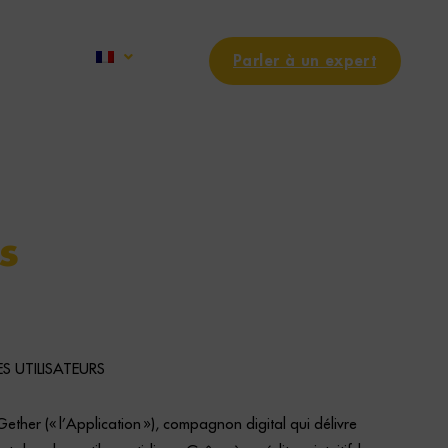
Parler à un expert
s
S UTILISATEURS
ther (« l’Application »), compagnon digital qui délivre