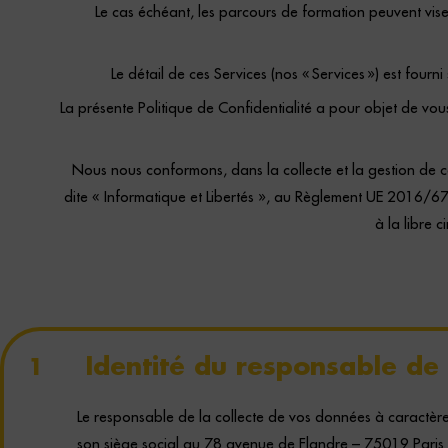
Le cas échéant, les parcours de formation peuvent viser 
Le détail de ces Services (nos « Services ») est four
La présente Politique de Confidentialité a pour objet de v
Nous nous conformons, dans la collecte et la gestion de 
dite « Informatique et Libertés », au Règlement UE 2016/67
à
la libre c
Identité du responsable de 
1
Le responsable de la collecte de vos données à caractèr
son siège social au 78 avenue de Flandre – 75019 Paris