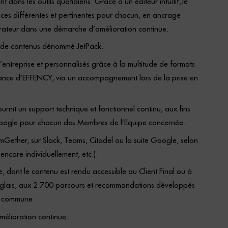
ans les outils quotidiens. Grâce à un éditeur intuitif, le
ces différentes et pertinentes pour chacun, en ancrage
orateur dans une démarche d’amélioration continue.
on de contenus dénommé JetPack.
’entreprise et personnalisés grâce à la multitude de formats
sistance d’EFFENCY, via un accompagnement lors de la prise en
urnit un support technique et fonctionnel continu, aux fins
e Google pour chacun des Membres de l’Equipe concernée.
mGether, sur Slack, Teams, Citadel ou la suite Google, selon
ncore individuellement, etc.).
, dont le contenu est rendu accessible au Client Final ou à
n anglais, aux 2.700 parcours et recommandations développés
ue commune.
mélioration continue.