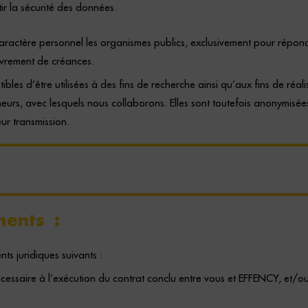
ir la sécurité des données.
ctère personnel les organismes publics, exclusivement pour répondre à 
ouvrement de créances.
bles d’être utilisées à des fins de recherche ainsi qu’aux fins de réal
rcheurs, avec lesquels nous collaborons. Elles sont toutefois anonymisée
ur transmission.
ments :
s juridiques suivants :
écessaire à l’exécution du contrat conclu entre vous et EFFENCY, et/ou 