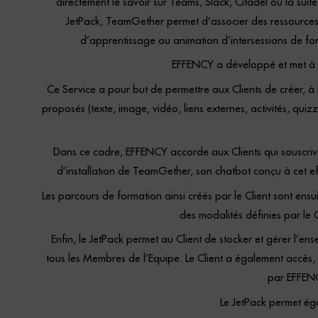
directement le savoir sur Teams, Slack, Citadel ou la sui
JetPack, TeamGether permet d’associer des ressources 
d’apprentissage ou animation d’intersessions de fo
EFFENCY a développé et met à di
Ce Service a pour but de permettre aux Clients de créer, à 
proposés (texte, image, vidéo, liens externes, activités, qu
Dans ce cadre, EFFENCY accorde aux Clients qui souscrivent
d’installation de TeamGether, son chatbot conçu à cet eff
Les parcours de formation ainsi créés par le Client sont en
des modalités définies par le 
Enfin, le JetPack permet au Client de stocker et gérer l’e
tous les Membres de l’Equipe. Le Client a également accès,
par EFFENCY
Le JetPack permet ég