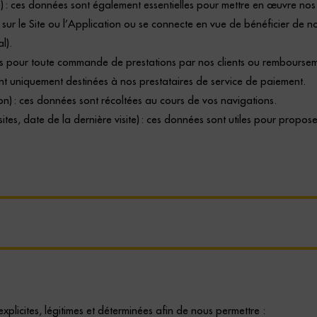
e) : ces données sont
également
essentielles pour mettre en œuvre nos p
ur le Site ou l’Application ou se connecte en vue de bénéficier de nos
l).
s pour toute commande de prestations par nos clients ou remboursemen
nt uniquement destinées à nos prestataires de service de paiement.
on)
: ces données sont récoltées au cours de vos navigations.
ites, date de la dernière visite) : ces données sont utiles pour propos
explicites, légitimes et déterminées afin de nous permettre :