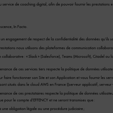
 service de coaching digital, afin de pouvoir fournir les prestations 
escence, In Facto.
é un engagement de respect de la confidentialité des données qu’ils s
estations nous utilisons des plateformes de communication collaborati
ollaborative : « Slack » (Salesforce), Teams (Microsoft), Citadel ou l
nance de ces services tiers respecte la politique de données utilisate
r faire fonctionner son Site et son Application et vous fournir les se
sont situés dans le cloud AWS en France ((serveur applicatif, serveu
enance de ces prestataires respecte la politique de données utilisate
que pour le compte d’EFFENCY et ne seront transmises que :
à une obligation légale ou une procédure judiciaire ;