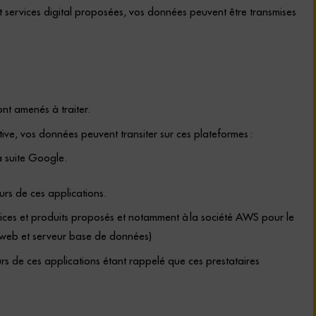
et services digital proposées, vos données peuvent être transmises
ont amenés à traiter.
ve, vos données peuvent transiter sur ces plateformes :
a suite Google.
urs de ces applications.
rvices et produits proposés et notamment à la société AWS pour le
r web et serveur base de données)
urs de ces applications étant rappelé que ces prestataires