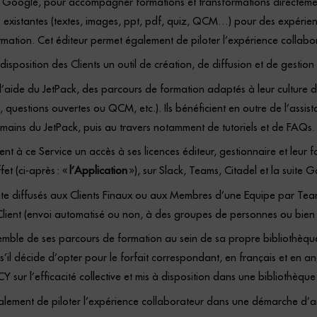
te Google, pour accompagner formations et transformations directement d
existantes (textes, images, ppt, pdf, quiz, QCM…) pour des expérien
rmation. Cet éditeur permet également de piloter l’expérience collab
sposition des Clients un outil de création, de diffusion et de gesti
l’aide du JetPack, des parcours de formation adaptés à leur culture d
izz, questions ouvertes ou QCM, etc.). Ils bénéficient en outre de l’as
mains du JetPack, puis au travers notamment de tutoriels et de FAQs.
 à ce Service un accès à ses licences éditeur, gestionnaire et leur fo
et (ci-après : «
l’Application
»), sur Slack, Teams, Citadel et la suit
suite diffusés aux Clients Finaux ou aux Membres d’une Equipe par Tea
Client (envoi automatisé ou non, à des groupes de personnes ou bien e
nsemble de ses parcours de formation au sein de sa propre bibliothèque
 s’il décide d’opter pour le forfait correspondant, en français et e
 sur l’efficacité collective et mis à disposition dans une bibliothèq
alement de piloter l’expérience collaborateur dans une démarche d’a