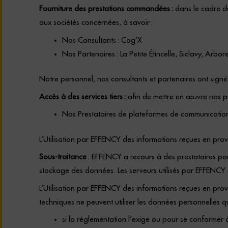
Fourniture des prestations commandées :
dans le cadre du
aux sociétés concernées, à savoir :
Nos Consultants : Cog’X
Nos Partenaires : La Petite
É
tincelle, Siclavy, Arbor
Notre personnel, nos consultants et partenaires ont sign
Accès à des services tiers :
afin de mettre en œuvre nos pr
Nos Prestataires de plateformes de communication c
L’Utilisation par EFFENCY des informations reçues en prove
Sous-traitance
: EFFENCY a recours à des prestataires pou
stockage des données. Les serveurs utilisés par EFFENCY 
L’Utilisation par EFFENCY des informations reçues en prov
techniques ne peuvent utiliser les données personnelles 
si la réglementation l’exige ou pour se conformer 