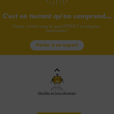
C'est en testant qu'on comprend...
Prenez contact avec la team EFFENCY et adoptez 
TeamGether !
Parler à un expert
Décollez en haut de page !