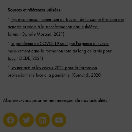
Sources et références utilisées
:
°
Hyperconnexion numérique au travail : de la compréhension des
activités et vécus à la transformation par le théâtre-
forum.
(Ophélie Morand, 2021)
°
La pandémie de COVID-19 souligne l’urgence d’investir
massivement dans la formation tout au long de la vie pour
tous.
(OCDE, 2021)
°
Les impacts et les enjeux 2021 pour la formation
professionnelle face à la pandémie.
(Comundi, 2020)
Abonnez-vous pour ne rien manquer de nos actualités !
F
T
L
Y
a
w
i
o
c
i
n
u