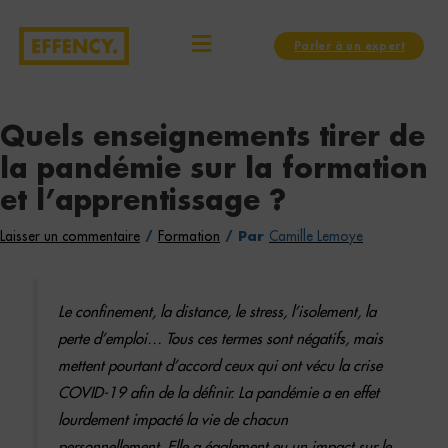
Aller
Navigation
Menu
au
des
Parler à un expert
contenu
articles
Quels enseignements tirer de
la pandémie sur la formation
et l’apprentissage ?
Laisser un commentaire
/
Formation
/ Par
Camille Lemoye
Le confinement, la distance, le stress, l’isolement, la
perte d’emploi… Tous ces termes sont négatifs, mais
mettent pourtant d’accord ceux qui ont vécu la crise
COVID-19 afin de la définir. La pandémie a en effet
lourdement impacté la vie de chacun
personnellement. Elle a également eu un impact sur le