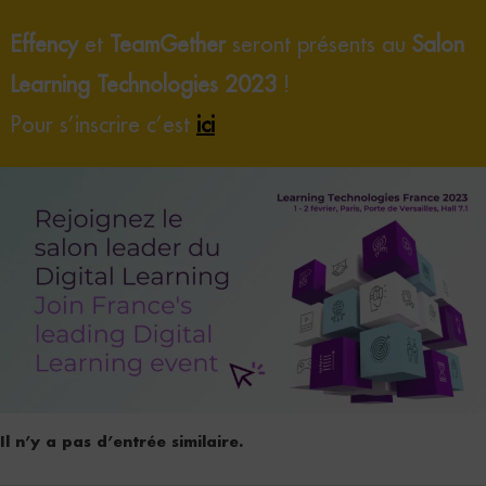
Effency
et
TeamGether
seront présents au
Salon
Learning Technologies 2023
!
Pour s’inscrire c’est
ici
Il n’y a pas d’entrée similaire.