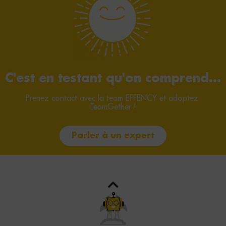
C'est en testant qu'on comprend...
Prenez contact avec la team EFFENCY et adoptez 
TeamGether !
Parler à un expert