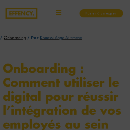
Aller
Navigation
Menu
au
des
Parler à un expert
contenu
articles
/
Onboarding
/ Par
Kouassi Ange Attemene
Onboarding :
Comment utiliser le
digital pour réussir
l’intégration de vos
employés au sein