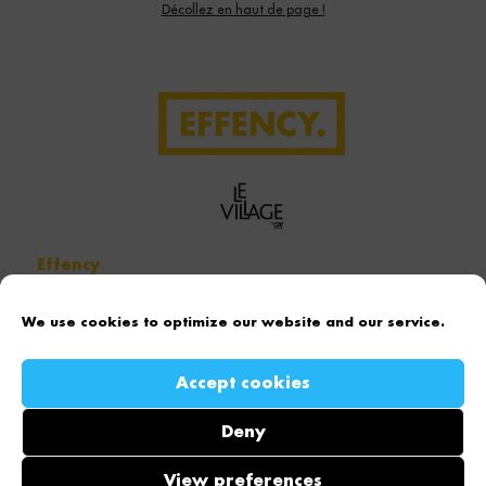
Décollez en haut de page !
Effency
Nos offres
We use cookies to optimize our website and our service.
Qui sommes nous ?
Nos actualités
Accept cookies
Contactez-nous
Deny
Vous
Obtenir une démonstration
View preferences